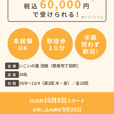
いこいの里 流館（西尾市丁田町）
会 場
30名
定 員
10/8〜12/4（週2回 木・金）／全20回
日 程
10月8日
2026年
スタート
9月30日
お申し込み締切